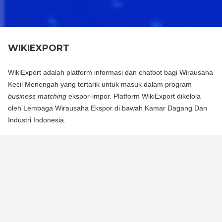
WIKIEXPORT
WikiExport adalah platform informasi dan chatbot bagi Wirausaha
Kecil Menengah yang tertarik untuk masuk dalam program
business matching
ekspor-impor. Platform WikiExport dikelola
oleh Lembaga Wirausaha Ekspor di bawah Kamar Dagang Dan
Industri Indonesia.
WikiExport adalah platform informasi dan chat bot bagi
Wirausaha Kecil Menengah yang tertarik untuk masuk dalam
program business matching ekspor-impor. Platform WikiExport
dikelola oleh Lembaga Wirausaha Ekspor di bawah Kamar
Dagang Dan Industri Indonesia.
WikiExport membantu membuka akses informasi dan
memberikan legitimasi layak ekspor bagi wirausaha.