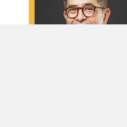
Biodata
Nama Lengkap
M. Arsjad Rasjid P.M
Tempat dan Tanggal Lahir