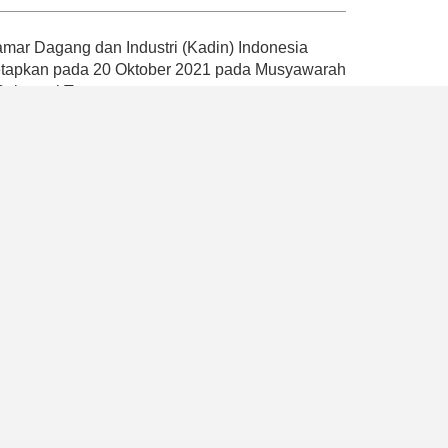
ar Dagang dan Industri (Kadin) Indonesia
tetapkan pada 20 Oktober 2021 pada Musyawarah
 Sulawesi Tenggara.
andemi dengan mencetuskan empat Pilar Kadin
atan, pemberdayaan ekonomi nasional dan
ompetensi, serta penguatan organisasi dan
k memperkuat peran Kadin Indonesia sebagai
ah, mikro, besar, dan industri
program yang dapat mendukung pemerintah
2045 dengan memaksimalkan peran aktif Kadin
, Kadin Indonesia juga berhasil memberikan
akat umum bahwa hanya terdapat satu Kadin di
a usaha dan payung asosiasi dunia usaha
ssional.