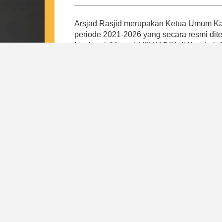
Arsjad Rasjid merupakan Ketua Umum Kam
periode 2021-2026 yang secara resmi di
Nasional (Munas) VIII KADIN di Kendari,
Arsjad merespon tantangan pada masa p
Indonesia, yaitu tulang punggung keseh
daerah, peningkatan kewirausahaan dan k
regulasi internal. Hal ini bertujuan untu
payung baik bagi pengusaha kecil, meneng
Dari 4 pilar tersebut, lahirlah program-
mewujudkan visi Indonesia Emas Tahun 
Indonesia. Di bawah kepemimpinan Arsjad
kepastian kepada pemerintah dan masyar
Indonesia sebagai induk organisasi duni
nasional yang resilient, mandiri, dan profe