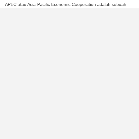
APEC atau Asia-Pacific Economic Cooperation adalah sebuah
organisasi negara-negara Asia-Pasifik yang didirikan di Canberra
pada November 1989 untuk mempromosikan kerja sama
ekonomi. Saat ini, APEC memiliki 21 anggota, termasuk:
Australia
Brunei Darussalam
Mexico
Canada
China
Hong Kong
Papua New Guinea
Philippines
Russia
Singapore
Taiwan
United States
Malaysia
New Zealand